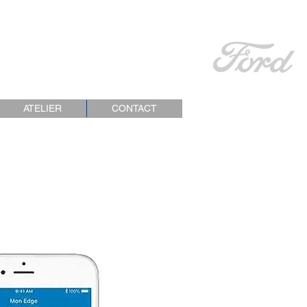
ONTACT
| TEL : 04.92.36.39.54
ATELIER
CONTACT