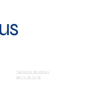
us
Tel: 04.92.36.39.54 /
06.71.19.12.16