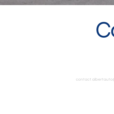
C
contact.albertauto