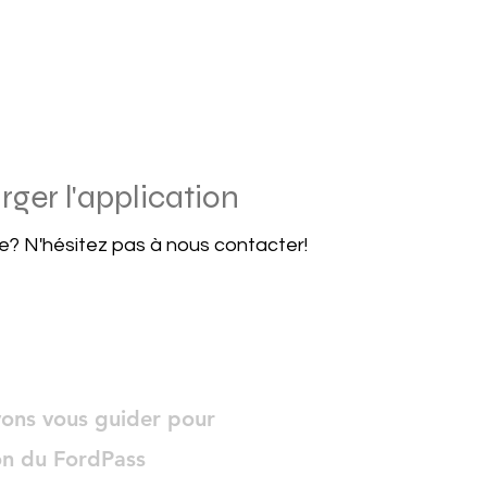
rger l'application
e? N'hésitez pas à nous contacter!
ons vous guider pour
ion du FordPass