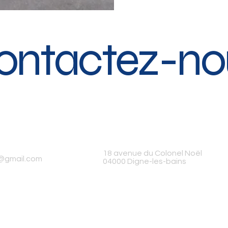
ontactez-no
18 avenue du Colonel Noël
@gmail.com
04000 Digne-les-bains